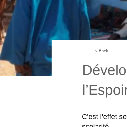
< Back
Dévelo
l’Espoi
C'est l'effet 
scolarité.