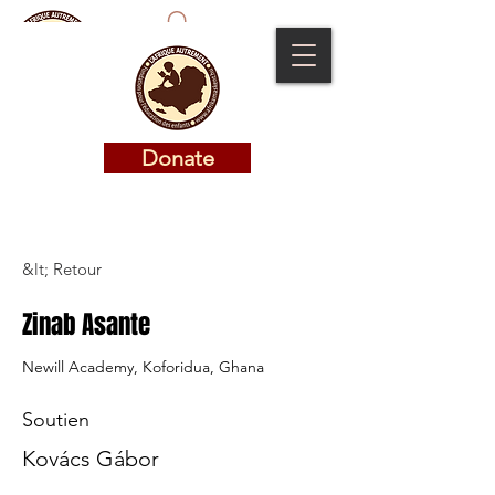
Donate
Donate
&lt; Retour
Zinab Asante
Newill Academy, Koforidua, Ghana
Soutien
Kovács Gábor