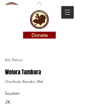
Donate
Donate
&lt; Retour
Welora Tambura
Cherifoula, Bamako, Mali
Soutien
JK