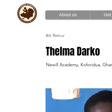
À propos de nous
About us
Get 
&lt; Retour
Thelma Darko
Newill Academy, Koforidua, Gha