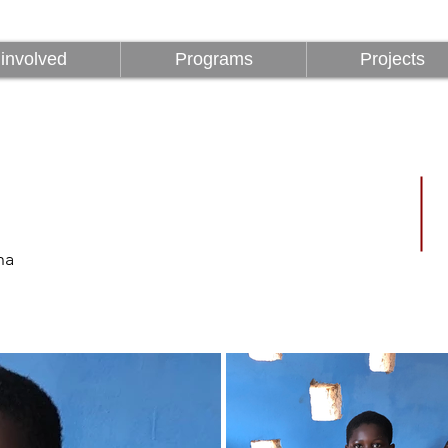
Être impliqué
Programmes
involved
Programs
Projects
na