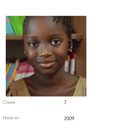
Classe
7
Né(e) en
2009