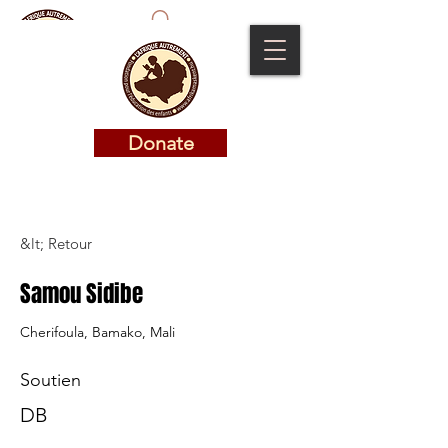
Donate
Donate
&lt; Retour
Samou Sidibe
Cherifoula, Bamako, Mali
Soutien
DB