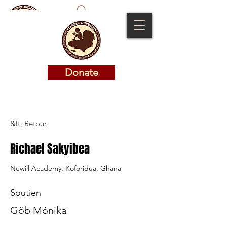
Donate
Donate
&lt; Retour
Richael Sakyibea
Newill Academy, Koforidua, Ghana
Soutien
Göb Mónika