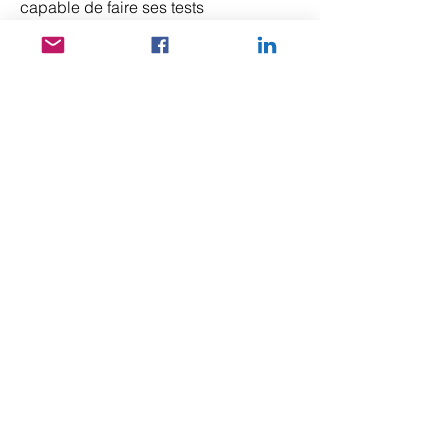
capable de faire ses tests
parfaitement. Elle est très bonne en
langues et elle aime danser. Elle
aimerait avoir des livres à lire.