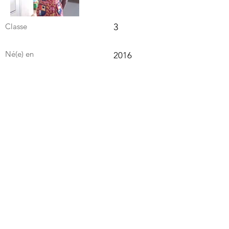
Classe
3
Né(e) en
2016