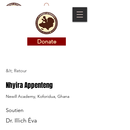
Donate
Donate
&lt; Retour
Nhyira Appenteng
Newill Academy, Koforidua, Ghana
Soutien
Dr. Illich Éva