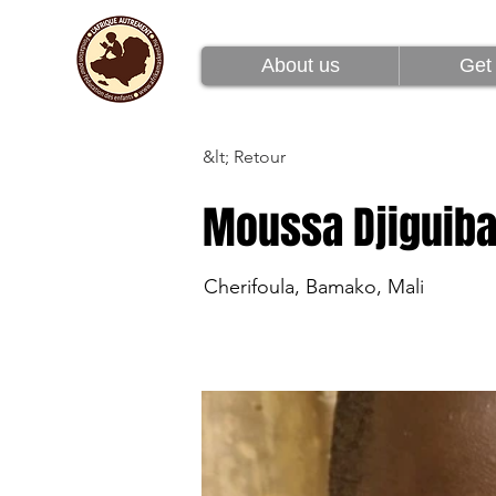
À propos de nous
About us
Get 
&lt; Retour
Moussa Djiguib
Cherifoula, Bamako, Mali