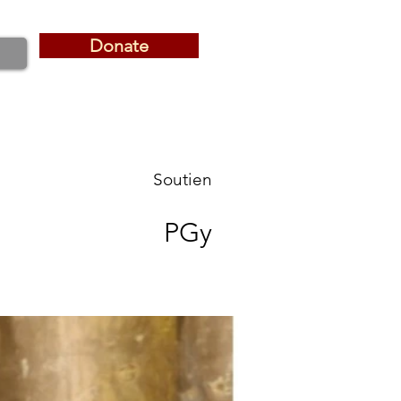
Donate
Donate
Soutien
PGy