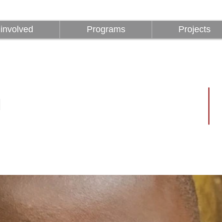
Être impliqué
Programmes
involved
Programs
Projects
a