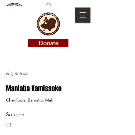
Donate
Donate
&lt; Retour
Maniaba Kamissoko
Cherifoula, Bamako, Mali
Soutien
LT