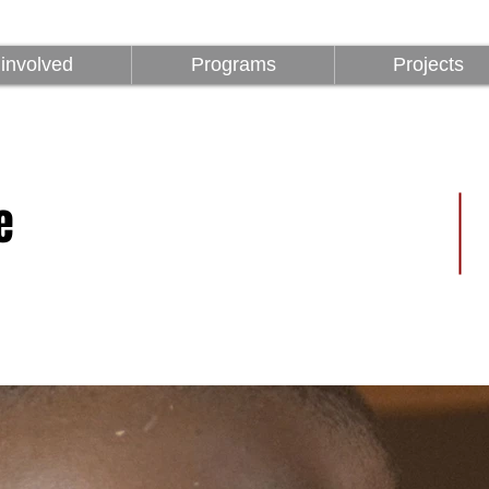
Être impliqué
Programmes
involved
Programs
Projects
e