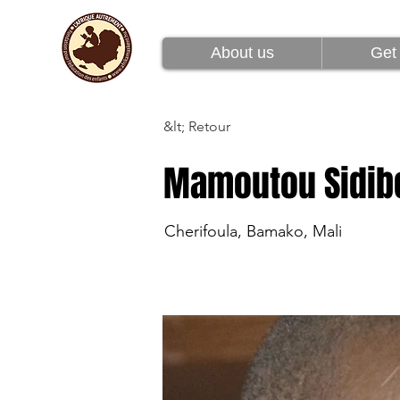
À propos de nous
About us
Get 
&lt; Retour
Mamoutou Sidib
Cherifoula, Bamako, Mali