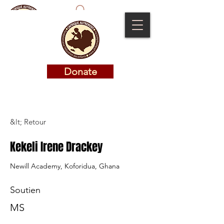
Donate
Donate
&lt; Retour
Kekeli Irene Drackey
Newill Academy, Koforidua, Ghana
Soutien
MS