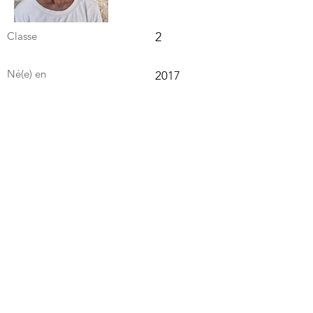
Classe
2
Né(e) en
2017