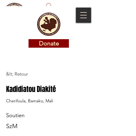
Donate
Donate
&lt; Retour
Kadidiatou Diakité
Cherifoula, Bamako, Mali
Soutien
SzM