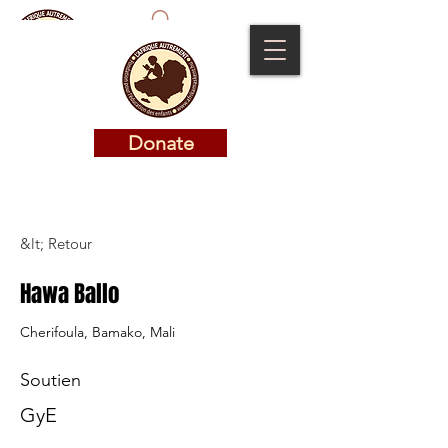
Donate
Donate
&lt; Retour
Hawa Ballo
Cherifoula, Bamako, Mali
Soutien
GyE