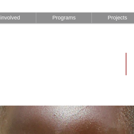
Être impliqué
Programmes
involved
Programs
Projects