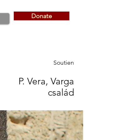
Donate
Donate
Soutien
P. Vera, Varga
család