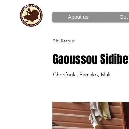
À propos de nous
About us
Get 
&lt; Retour
Gaoussou Sidibe
Cherifoula, Bamako, Mali