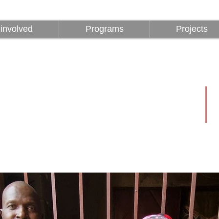
Être impliqué
Programmes
involved
Programs
Projects