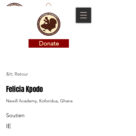
Donate
Donate
&lt; Retour
Felicia Kpodo
Newill Academy, Koforidua, Ghana
Soutien
IE