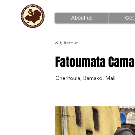
À propos de nous
About us
Get 
&lt; Retour
Fatoumata Cama
Cherifoula, Bamako, Mali