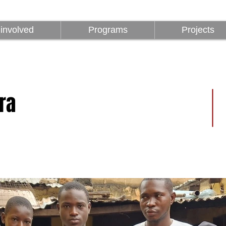
Être impliqué
Programmes
involved
Programs
Projects
ra