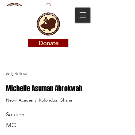
Donate
Donate
&lt; Retour
Michelle Asuman Abrokwah
Newill Academy, Koforidua, Ghana
Soutien
MO