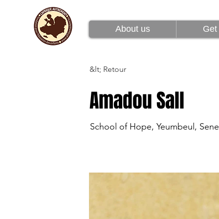
À propos de nous
About us
Get 
&lt; Retour
Amadou Sall
School of Hope, Yeumbeul, Sene