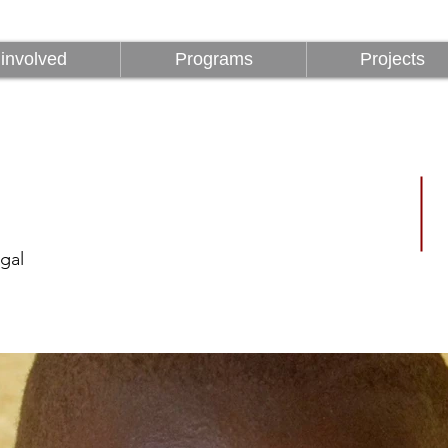
Être impliqué
Programmes
involved
Programs
Projects
gal