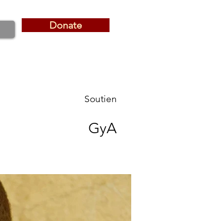
Donate
Donate
Soutien
GyA