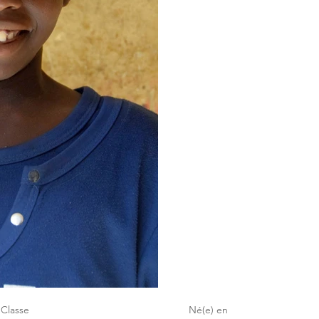
Classe
Né(e) en