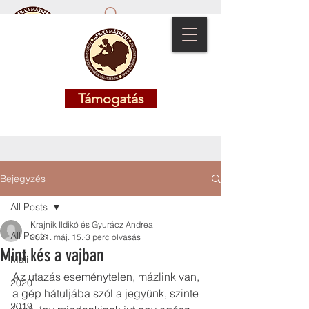
Támogatás
Támogatás
Bejegyzés
All Posts
Krajnik Ildikó és Gyurácz Andrea
All Posts
2021. máj. 15.
3 perc olvasás
Mint kés a vajban
Mali
Az utazás eseménytelen, mázlink van, 
2020
a gép hátuljába szól a jegyünk, szinte 
2019