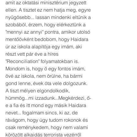
amit az oktatási minisztérium jegyzett 
ellen. A tisztet ez nem hatja meg, egyre 
nyűgösebb... lassan mindenki eltűnik a 
szobából, érzem, hogy elérkeztünk a 
"mennyi az annyi" pontra, amikor utolsó 
mentőövként bedobom, hogy Haidara 
úr az iskola alapítója egy imám, aki 
részt vett pár éve a híres 
"Reconciliation" folyamatokban is.  
Mondom is, hogy ő egy fontos imám, 
övé az iskola, nem örülne, ha bármi 
gond lenne, évek óta vele dolgozunk. 
A tiszt mélyen elgondolkodik, 
hümmög...mi izzadunk...Megkérdezi, ő-
e a fia és itt mond egy másik Haidara 
nevet... fogalmam sincs, ki az, de 
rávágom, hogy úgy tudom rokonok és 
csak reménykedem, hogy nem valami 
körözött alkaidás terrorista vezérről 