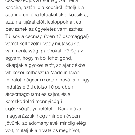
összeszedjük a csomagokat, fel a 
kocsira, aztán le a kocsiról, áttoljuk a 
scanneren, újra felpakoljuk a kocsikra, 
aztán a kijárat előtt lestoppolnak és 
bevisznek az ügyeletes vámtiszthez. 
Túl sok a csomag (öten 17 csomaggal), 
vámot kell fizetni, vagy mutassuk a 
vámmentességi papírokat. Pörög az 
agyam, hogy miből lehet gond, 
kikapják a gyökéritatót, az ajándékba 
vitt kóser kolbászt (a Made in Israel 
feliratot mégsem mertem bevállalni, így 
indulás előtti utolsó 10 percben 
átcsomagoltam) és sajtot, és a 
kereskedelmi mennyiségű 
egészségügyi betétet...  Karolinával 
magyarázzuk, hogy minden évben 
jövünk, az adománylevél mindig elég 
volt, mutatjuk a hivatalos meghívót, 