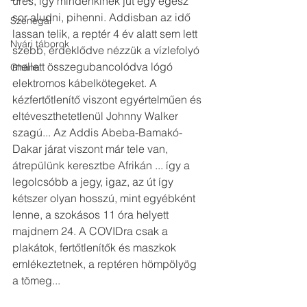
üres, így mindenkinek jut egy egész 
sor aludni, pihenni. Addisban az idő 
Szenegál
lassan telik, a reptér 4 év alatt sem lett 
Nyári táborok
szebb, érdeklődve nézzük a vízlefolyó 
mellett összegubancolódva lógó 
Ghána
elektromos kábelkötegeket. A 
kézfertőtlenítő viszont egyértelműen és 
eltéveszthetetlenül Johnny Walker 
szagú... Az Addis Abeba-Bamakó-
Dakar járat viszont már tele van, 
átrepülünk keresztbe Afrikán ... így a 
legolcsóbb a jegy, igaz, az út így 
kétszer olyan hosszú, mint egyébként 
lenne, a szokásos 11 óra helyett 
majdnem 24. A COVIDra csak a 
plakátok, fertőtlenítők és maszkok 
emlékeztetnek, a reptéren hömpölyög 
a tömeg...