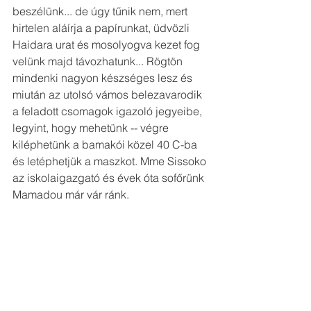
beszélünk... de úgy tűnik nem, mert 
hirtelen aláírja a papírunkat, üdvözli 
Haidara urat és mosolyogva kezet fog 
velünk majd távozhatunk... Rögtön 
mindenki nagyon készséges lesz és 
miután az utolsó vámos belezavarodik 
a feladott csomagok igazoló jegyeibe, 
legyint, hogy mehetünk -- végre 
kiléphetünk a bamakói közel 40 C-ba 
és letéphetjük a maszkot. Mme Sissoko 
az iskolaigazgató és évek óta sofőrünk 
Mamadou már vár ránk.