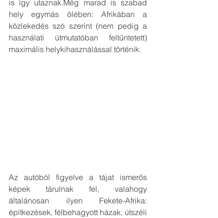
is így utaznak.Még marad is szabad 
hely egymás ölében: Afrikában a 
közlekedés szó szerint (nem pedig a 
használati útmutatóban feltűntetett) 
maximális helykihasználással történik. 
Az autóból figyelve a tájat ismerős 
képek tárulnak fel, valahogy 
általánosan ilyen Fekete-Afrika: 
építkezések, félbehagyott házak, útszéli 