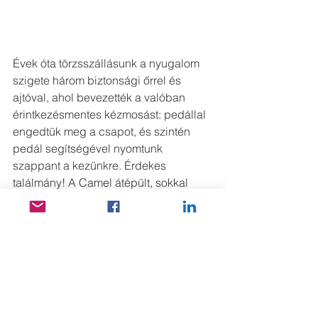
Évek óta törzsszállásunk a nyugalom 
szigete három biztonsági őrrel és 
ajtóval, ahol bevezették a valóban 
érintkezésmentes kézmosást: pedállal 
engedtük meg a csapot, és szintén 
pedál segítségével nyomtunk 
szappant a kezünkre. Érdekes 
találmány! A Camel átépült, sokkal 
több a biztonsági berendezés, belépni 
csak kézmosás, fertőtlenítés után lehet, 
bezsilipelünk (a belső ajtó csak akkor 
nyílik, amikor a külső bezáródik), majd 
a kis zárt belső udvarról belépünk az új 
vastag vasrácskapun a bárba és végre 
„Otthon, édes otthon” 2 hétig. Azért a 