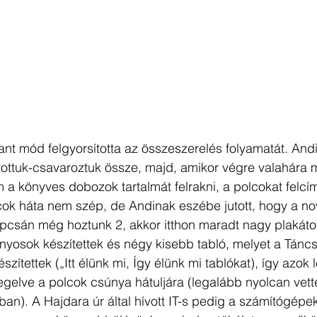
t mód felgyorsította az összeszerelés folyamatát. Andi
tottuk-csavaroztuk össze, majd, amikor végre valahára 
 a könyves dobozok tartalmát felrakni, a polcokat felcí
lcok háta nem szép, de Andinak eszébe jutott, hogy a n
pcsán még hoztunk 2, akkor itthon maradt nagy plakátot
yosok készítettek és négy kisebb tabló, melyet a Táncs
zítettek („Itt élünk mi, Így élünk mi tablókat), így azok 
gelve a polcok csúnya hátuljára (legalább nyolcan vett
ban). A Hajdara úr által hívott IT-s pedig a számítógépe