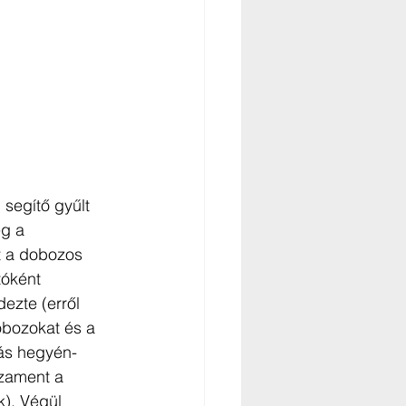
segítő gyűlt 
g a 
et a dobozos 
tóként 
ezte (erről 
bozokat és a 
más hegyén-
szament a 
k). Végül 