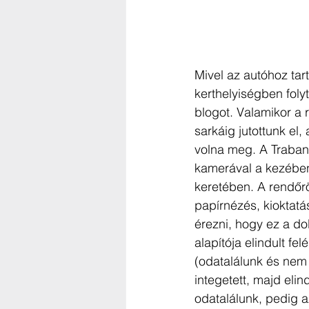
Mivel az autóhoz tart
kerthelyiségben foly
blogot. Valamikor a 
sarkáig jutottunk el,
volna meg. A Trabant
kamerával a kezében f
keretében. A rendőrök
papírnézés, kioktatás
érezni, hogy ez a dol
alapítója elindult f
(odatalálunk és nem l
integetett, majd elin
odatalálunk, pedig a