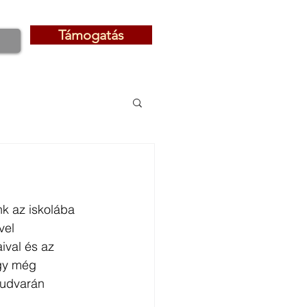
Támogatás
Támogatás
k az iskolába 
vel 
val és az 
ogy még 
 udvarán 
 