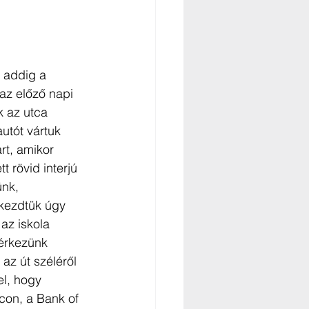
n addig a 
az előző napi 
k az utca 
utót vártuk 
rt, amikor 
 rövid interjú 
ünk, 
 kezdtük úgy 
az iskola 
gérkezünk 
az út széléről 
el, hogy 
con, a Bank of 