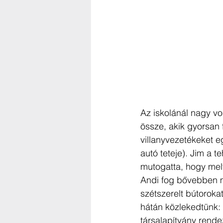
Az iskolánál nagy vo
össze, akik gyorsan 
villanyvezetékeket e
autó teteje). Jim a t
mutogatta, hogy mel
Andi fog bővebben m
szétszerelt bútoroka
hátán közlekedtünk: 
társalapítvány rende