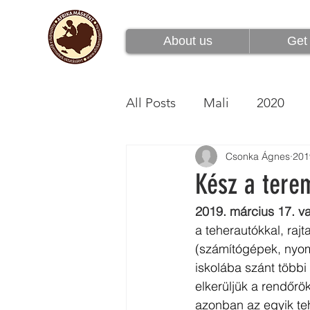
Rólunk
Csatlakoz
About us
Get 
All Posts
Mali
2020
Csonka Ágnes
201
Kész a tere
2019. március 17. v
a teherautókkal, rajt
(számítógépek, nyom
iskolába szánt többi 
elkerüljük a rendőrök
azonban az egyik teh