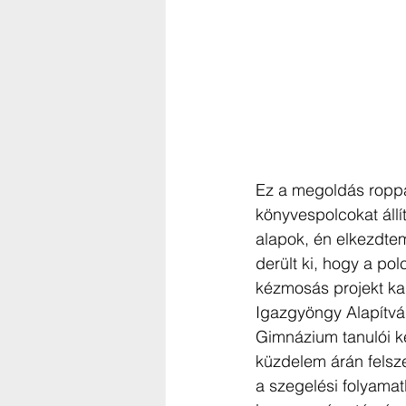
Ez a megoldás roppan
könyvespolcokat állí
alapok, én elkezdtem
derült ki, hogy a po
kézmosás projekt ka
Igazgyöngy Alapítván
Gimnázium tanulói kés
küzdelem árán felsze
a szegelési folyamat