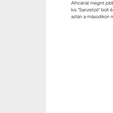
Africánál megint job
kis "Sanzelizé" bolt 
aztán a másodikon m