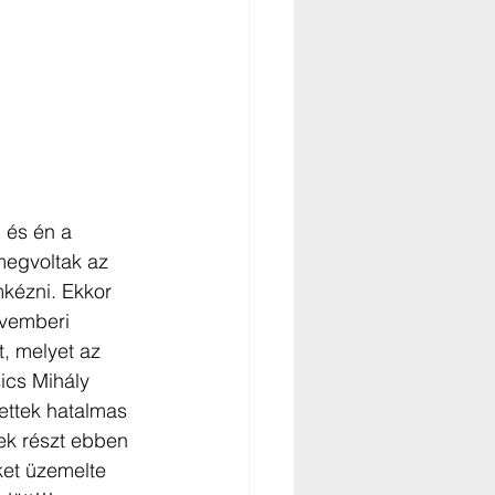
 és én a 
megvoltak az 
mkézni. Ekkor 
ovemberi 
, melyet az 
ics Mihály 
lettek hatalmas 
ek részt ebben 
ket üzemelte 