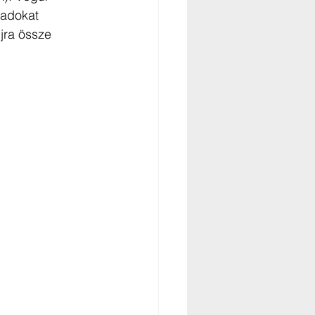
padokat 
jra össze 