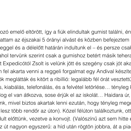
ozó emelő eltörött, így a fiúk elindultak gumist találni, é
tattam az éjszakai 5 órányi alvást és közben befejeztem 
reggel és a délelőtt határán indultunk el – és persze csa
 ahol tervünk szerint csak a gumishoz betért másik tehera
 Expedicótól Zsolt is velünk jött és szegény csak jót aka
el akarta venni a reggeli forgalmat egy Andival készített
 meglátták és kitört a ribillió: legalább fél órát vesztett
, kiabálás, telefonálás, és a felvétel letörlése… tényleg
og el van átkozva, sose érjük el az iskolát… Haidara úr, 
elénk, mivel biztos akartak lenni ezután, hogy tényleg me
esz több rendőr az úton). Közel félúton találkoztunk, ott 
dult előttünk, vezetve a konvojt. (Valószínű azt sem hitte 
z út nagyon egyszerű: a híd után rögtön jobbra, át a pia