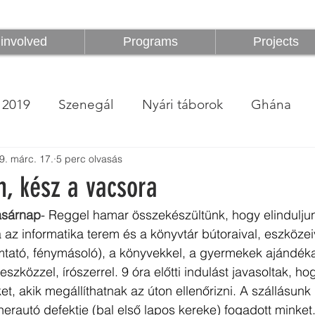
z
Programok
Projektek
1%
involved
Programs
Projects
2019
Szenegál
Nyári táborok
Ghána
9. márc. 17.
5 perc olvasás
m, kész a vacsora
asárnap
- Reggel hamar összekészültünk, hogy elinduljun
a az informatika terem és a könyvtár bútoraival, eszközei
tató, fénymásoló), a könyvekkel, a gyermekek ajándékai
eszközzel, írószerrel. 9 óra előtti indulást javasoltak, h
et, akik megállíthatnak az úton ellenőrizni. A szállásunk
erautó defektje (bal első lapos kereke) fogadott minket.