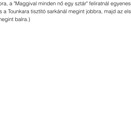
bra, a "Maggival minden nő egy sztár" feliratnál egyene
és a Tounkara tisztító sarkánál megint jobbra, majd az els
egint balra.)