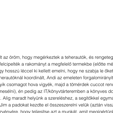
lt az öröm, hogy megérkeztek a teherautók, és rengeteg 
felcipelték a rakományt a megfelelő termekbe (előtte mé
gy hosszú léccel ki kellett emelni, hogy ne szabja le ők
eherautóknál koordinált, Andi az emeleten forgalomirányí
yik csomagot hova vigyék, majd a tömérdek cuccot rend
esélni), én pedig az IT/könyvtárteremben a könyves do
t. Alig maradt helyünk a szereléshez, a segítőkkel egy
Jim a padokat kezdte el összeszerelni velük (aztán vis
zvényére, hogy teljesítse azt a munkát, amit megígértün