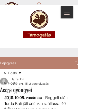
Támogatás
Támogatás
Bejegyzés
All Posts
Hajzer Evi
All Posts
2019. okt. 15.
2 perc olvasás
Accra gyöngyei
Mali
2019.10.06. vasárnap
 - Reggeli után 
2020
Torda Kati jött értünk a szállásra. 40 
2019