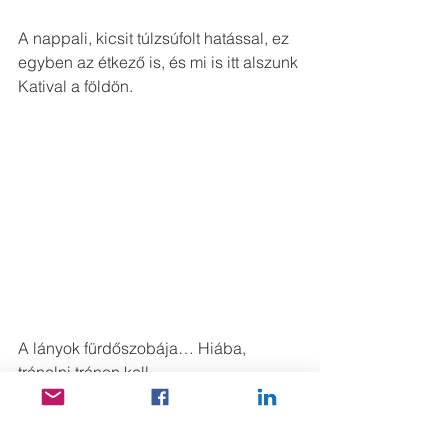
A nappali, kicsit túlzsúfolt hatással, ez 
egyben az étkező is, és mi is itt alszunk 
Katival a földön.
A lányok fürdőszobája… Hiába, 
trónolni trónon kell. 