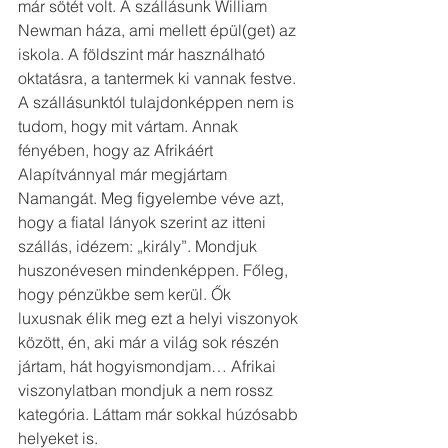
már sötét volt. A szállásunk William 
Newman háza, ami mellett épül(get) az 
iskola. A földszint már használható 
oktatásra, a tantermek ki vannak festve. 
A szállásunktól tulajdonképpen nem is 
tudom, hogy mit vártam. Annak 
fényében, hogy az Afrikáért 
Alapítvánnyal már megjártam 
Namangát. Meg figyelembe véve azt, 
hogy a fiatal lányok szerint az itteni 
szállás, idézem: „király”. Mondjuk 
huszonévesen mindenképpen. Főleg, 
hogy pénzükbe sem kerül. Ők 
luxusnak élik meg ezt a helyi viszonyok 
között, én, aki már a világ sok részén 
jártam, hát hogyismondjam… Afrikai 
viszonylatban mondjuk a nem rossz 
kategória. Láttam már sokkal húzósabb 
helyeket is. 