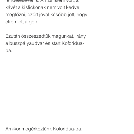
rendelésével is. A rizs isteni volt, a 
kávét a kisfickónak nem volt kedve 
megfőzni, ezért jóval később jött, hogy 
elromlott a gép. 
Ezután összeszedtük magunkat, irány 
a buszpályaudvar és start Koforidua-
ba:
Amikor megérkeztünk Koforidua-ba, 