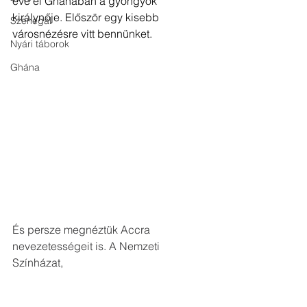
éve él Ghánában a gyöngyök 
királynője. Először egy kisebb 
Szenegál
városnézésre vitt bennünket.
Nyári táborok
Ghána
És persze megnéztük Accra 
nevezetességeit is. A Nemzeti 
Színházat,