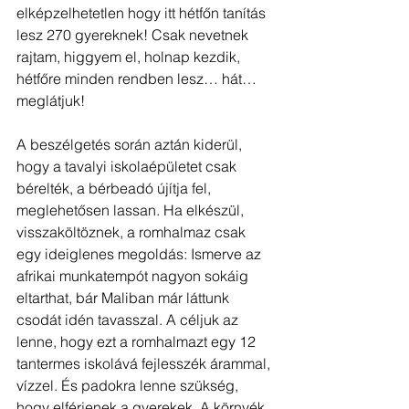
elképzelhetetlen hogy itt hétfőn tanítás 
lesz 270 gyereknek! Csak nevetnek 
rajtam, higgyem el, holnap kezdik, 
hétfőre minden rendben lesz… hát… 
meglátjuk!
A beszélgetés során aztán kiderül, 
hogy a tavalyi iskolaépületet csak 
bérelték, a bérbeadó újítja fel, 
meglehetősen lassan. Ha elkészül, 
visszaköltöznek, a romhalmaz csak 
egy ideiglenes megoldás: Ismerve az 
afrikai munkatempót nagyon sokáig 
eltarthat, bár Maliban már láttunk 
csodát idén tavasszal. A céljuk az 
lenne, hogy ezt a romhalmazt egy 12 
tantermes iskolává fejlesszék árammal, 
vízzel. És padokra lenne szükség, 
hogy elférjenek a gyerekek. A környék 