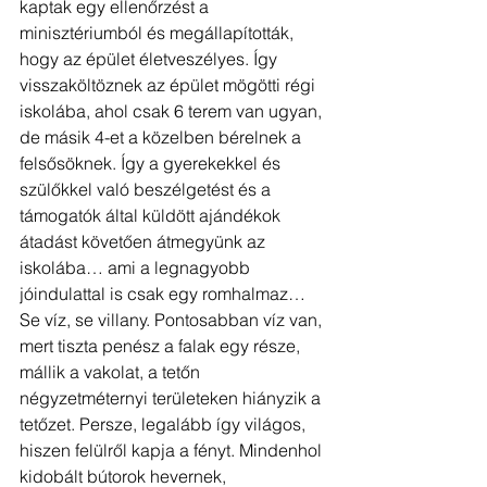
kaptak egy ellenőrzést a 
minisztériumból és megállapították, 
hogy az épület életveszélyes. Így 
visszaköltöznek az épület mögötti régi 
iskolába, ahol csak 6 terem van ugyan, 
de másik 4-et a közelben bérelnek a 
felsősöknek. Így a gyerekekkel és 
szülőkkel való beszélgetést és a 
támogatók által küldött ajándékok 
átadást követően átmegyünk az 
iskolába… ami a legnagyobb 
jóindulattal is csak egy romhalmaz… 
Se víz, se villany. Pontosabban víz van, 
mert tiszta penész a falak egy része, 
mállik a vakolat, a tetőn 
négyzetméternyi területeken hiányzik a 
tetőzet. Persze, legalább így világos, 
hiszen felülről kapja a fényt. Mindenhol 
kidobált bútorok hevernek, 