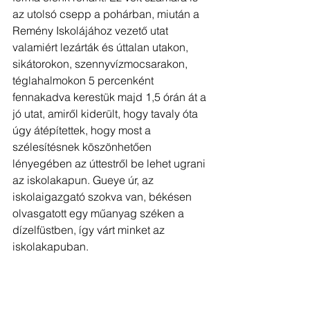
az utolsó csepp a pohárban, miután a 
Remény Iskolájához vezető utat 
valamiért lezárták és úttalan utakon, 
sikátorokon, szennyvízmocsarakon, 
téglahalmokon 5 percenként 
fennakadva kerestük majd 1,5 órán át a 
jó utat, amiről kiderült, hogy tavaly óta 
úgy átépítettek, hogy most a 
szélesítésnek köszönhetően 
lényegében az úttestről be lehet ugrani 
az iskolakapun. Gueye úr, az 
iskolaigazgató szokva van, békésen 
olvasgatott egy műanyag széken a 
dízelfüstben, így várt minket az 
iskolakapuban.