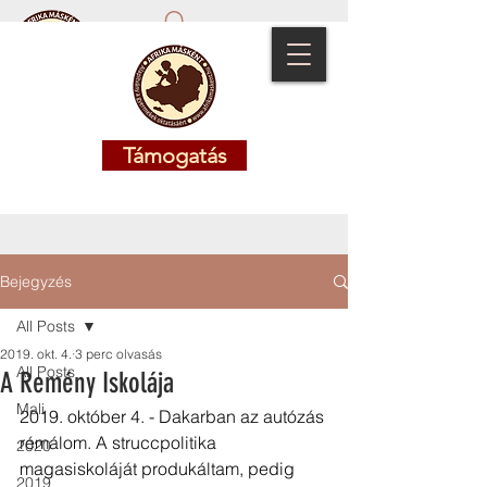
Támogatás
Támogatás
Bejegyzés
All Posts
2019. okt. 4.
3 perc olvasás
All Posts
A Remény Iskolája
Mali
2019. október 4. - Dakarban az autózás 
rémálom. A struccpolitika 
2020
magasiskoláját produkáltam, pedig 
2019