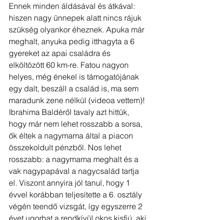
Ennek minden áldásával és átkával: 
hiszen nagy ünnepek alatt nincs rájuk 
szükség olyankor éheznek. Apuka már 
meghalt, anyuka pedig itthagyta a 6 
gyereket az apai családra és 
elköltözött 60 km-re. Fatou nagyon 
helyes, még énekel is támogatójának 
egy dalt, beszáll a család is, ma sem 
maradunk zene nélkül (videoa vettem)! 
Ibrahima Baldéről tavaly azt hittük, 
hogy már nem lehet rosszabb a sorsa, 
ők éltek a nagymama által a piacon 
összekoldult pénzből. Nos lehet 
rosszabb: a nagymama meghalt és a 
vak nagypapával a nagycsalád tartja 
el. Viszont annyira jól tanul, hogy 1 
évvel korábban teljesítette a 6. osztály 
végén teendő vizsgát, így egyszerre 2 
évet ugorhat a rendkívül okos kisfiú, aki 