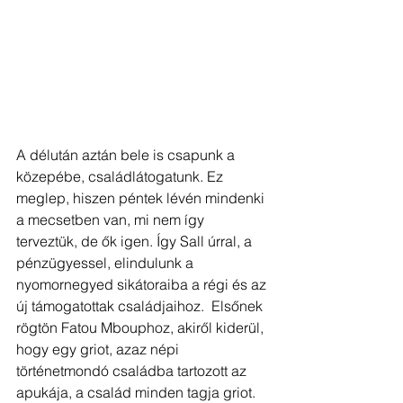
A délután aztán bele is csapunk a 
közepébe, családlátogatunk. Ez 
meglep, hiszen péntek lévén mindenki 
a mecsetben van, mi nem így 
terveztük, de ők igen. Így Sall úrral, a 
pénzügyessel, elindulunk a 
nyomornegyed sikátoraiba a régi és az 
új támogatottak családjaihoz.  Elsőnek 
rögtön Fatou Mbouphoz, akiről kiderül, 
hogy egy griot, azaz népi 
történetmondó családba tartozott az 
apukája, a család minden tagja griot. 