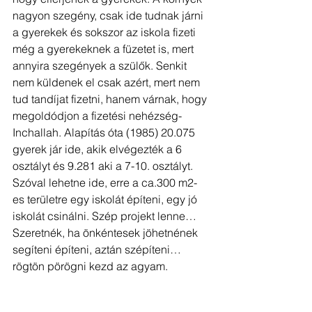
nagyon szegény, csak ide tudnak járni 
a gyerekek és sokszor az iskola fizeti 
még a gyerekeknek a füzetet is, mert 
annyira szegények a szülők. Senkit 
nem küldenek el csak azért, mert nem 
tud tandíjat fizetni, hanem várnak, hogy 
megoldódjon a fizetési nehézség- 
Inchallah. Alapítás óta (1985) 20.075 
gyerek jár ide, akik elvégezték a 6 
osztályt és 9.281 aki a 7-10. osztályt. 
Szóval lehetne ide, erre a ca.300 m2-
es területre egy iskolát építeni, egy jó 
iskolát csinálni. Szép projekt lenne… 
Szeretnék, ha önkéntesek jöhetnének 
segíteni építeni, aztán szépíteni…
rögtön pörögni kezd az agyam.