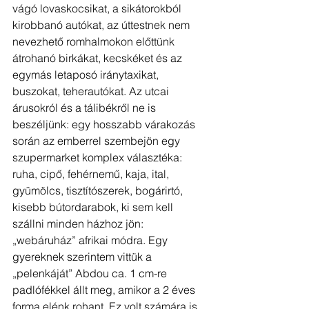
vágó lovaskocsikat, a sikátorokból 
kirobbanó autókat, az úttestnek nem 
nevezhető romhalmokon előttünk 
átrohanó birkákat, kecskéket és az 
egymás letaposó iránytaxikat, 
buszokat, teherautókat. Az utcai 
árusokról és a tálibékről ne is 
beszéljünk: egy hosszabb várakozás 
során az emberrel szembejön egy 
szupermarket komplex választéka: 
ruha, cipő, fehérnemű, kaja, ital, 
gyümölcs, tisztítószerek, bogárirtó, 
kisebb bútordarabok, ki sem kell 
szállni minden házhoz jön: 
„webáruház” afrikai módra. Egy 
gyereknek szerintem vittük a 
„pelenkáját” Abdou ca. 1 cm-re 
padlófékkel állt meg, amikor a 2 éves 
forma elénk rohant. Ez volt számára is 