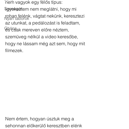
nem vagyok egy félős típus: 
Szenegál
igyekeztem nem meglátni, hogy mi 
rohan felénk, vágtat nekünk, keresztezi 
Nyári táborok
az utunkat, a pedálozást is feladtam, 
Ghána
és csak mereven előre néztem, 
szemüveg nélkül a video keresőbe, 
hogy ne lássam még azt sem, hogy mit 
filmezek. 
Nem értem, hogyan úsztuk meg a 
sehonnan előkerülő keresztben elénk 