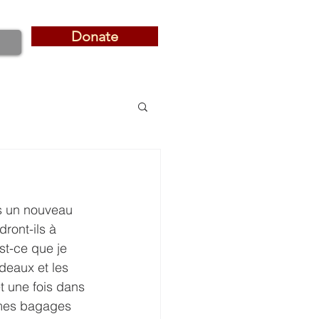
Donate
Donate
s un nouveau 
ront-ils à 
st-ce que je 
deaux et les 
t une fois dans 
 mes bagages 