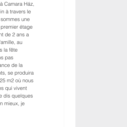
 à Camara Ház, 
n à travers le 
us sommes une 
u premier étage 
nt de 2 ans a 
amille, au 
 la fête 
ns pas 
ance de la 
ts, se produira 
 25 m2 où nous 
es qui vivent 
je dis quelques 
n mieux, je 