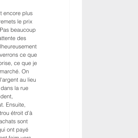
nt encore plus 
emets le prix 
 Pas beaucoup 
attente des 
alheureusement 
 verrons ce que 
rise, ce que je 
 marché. On 
'argent au lieu 
 dans la rue 
dent, 
. Ensuite, 
rou étroit d'à 
achats sont 
qui ont payé 
ment faim vers 