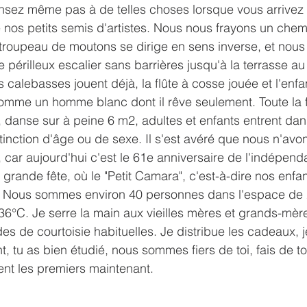
ensez même pas à de telles choses lorsque vous arrivez
e nos petits semis d'artistes. Nous nous frayons un chemi
e troupeau de moutons se dirige en sens inverse, et no
 périlleux escalier sans barrières jusqu'à la terrasse a
s calebasses jouent déjà, la flûte à cosse jouée et l'enfa
omme un homme blanc dont il rêve seulement. Toute la f
danse sur à peine 6 m2, adultes et enfants entrent dans
tinction d'âge ou de sexe. Il s'est avéré que nous n'avo
ar aujourd'hui c'est le 61e anniversaire de l'indépend
 grande fête, où le "Petit Camara", c'est-à-dire nos enfan
e. Nous sommes environ 40 personnes dans l'espace de
is, 36°C. Je serre la main aux vieilles mères et grands-mèr
ondes de courtoisie habituelles. Je distribue les cadeaux, 
, tu as bien étudié, nous sommes fiers de toi, fais de to
ent les premiers maintenant.