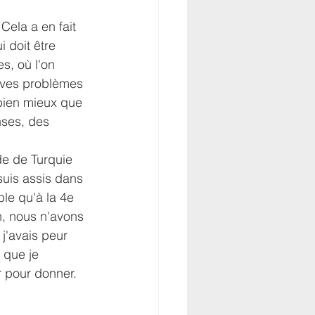
ela a en fait 
 doit être 
s, où l'on 
raves problèmes 
 bien mieux que 
nses, des 
e de Turquie 
uis assis dans 
ible qu'à la 4e 
n, nous n'avons 
 j'avais peur 
 que je 
r pour donner.