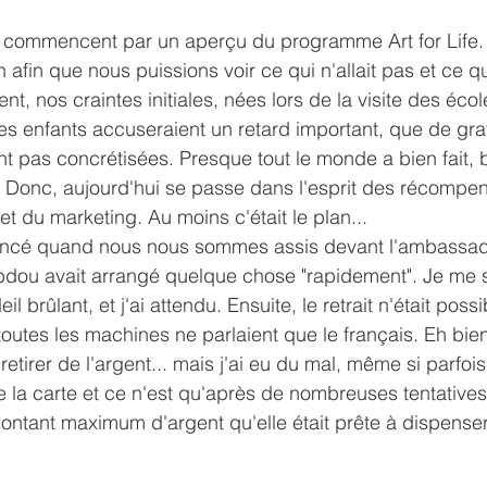
 commencent par un aperçu du programme Art for Life. C
afin que nous puissions voir ce qui n'allait pas et ce qui
 nos craintes initiales, nées lors de la visite des école
ces enfants accuseraient un retard important, que de g
ont pas concrétisées. Presque tout le monde a bien fait,
. Donc, aujourd'hui se passe dans l'esprit des récompe
t du marketing. Au moins c'était le plan...
ncé quand nous nous sommes assis devant l'ambassad
dou avait arrangé quelque chose "rapidement". Je me s
eil brûlant, et j'ai attendu. Ensuite, le retrait n'était poss
toutes les machines ne parlaient que le français. Eh bie
etirer de l'argent... mais j'ai eu du mal, même si parfois
 la carte et ce n'est qu'après de nombreuses tentatives
ontant maximum d'argent qu'elle était prête à dispense