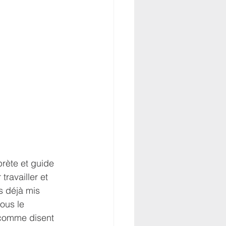
prète et guide 
ravailler et 
 déjà mis 
ous le 
, comme disent 