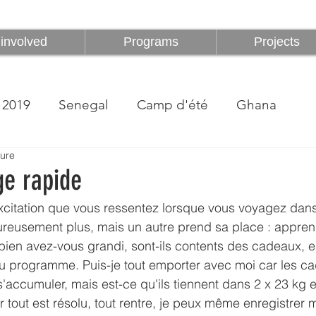
Être impliqué
Programmes
involved
Programs
Projects
2019
Senegal
Camp d'été
Ghana
ture
e rapide
excitation que vous ressentez lorsque vous voyagez dan
reusement plus, mais un autre prend sa place : apprend
ien avez-vous grandi, sont-ils contents des cadeaux, e
du programme. Puis-je tout emporter avec moi car les ca
s'accumuler, mais est-ce qu'ils tiennent dans 2 x 23 kg e
r tout est résolu, tout rentre, je peux même enregistrer