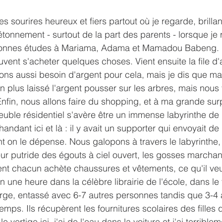
es sourires heureux et fiers partout où je regarde, brilla
tonnement - surtout de la part des parents - lorsque je r
bonnes études à Mariama, Adama et Mamadou Babeng.
uvent s'acheter quelques choses. Vient ensuite la file d'
ons aussi besoin d'argent pour cela, mais je dis que m
 plus laissé l'argent pousser sur les arbres, mais nous
nfin, nous allons faire du shopping, et à ma grande surp
uble résidentiel s'avère être un immense labyrinthe de
ndant ici et là : il y avait un supporter qui envoyait de l
nt on le dépense. Nous galopons à travers le labyrinthe,
ur putride des égouts à ciel ouvert, les gosses marchan
ent chacun achète chaussures et vêtements, ce qu'il veut
une heure dans la célèbre librairie de l'école, dans le t
rge, entassé avec 6-7 autres personnes tandis que 3-4 
ps. Ils récupèrent les fournitures scolaires des filles 
le vertige ici, j'ai de l'eau dans la voiture et j'ai terrible