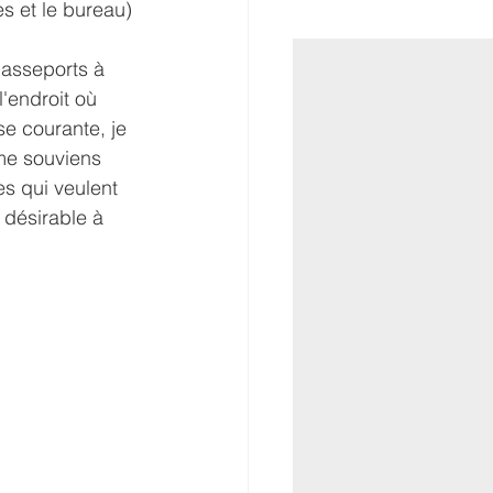
s et le bureau) 
 
passeports à 
'endroit où 
se courante, je 
 me souviens 
s qui veulent 
désirable à 