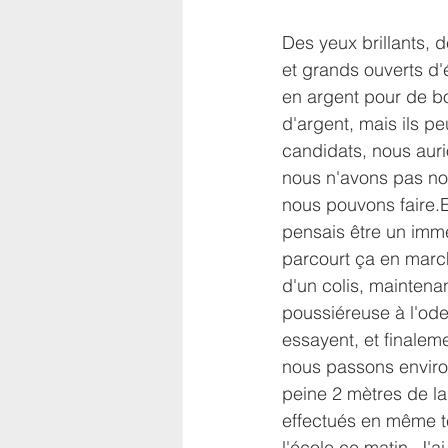
Des yeux brillants, d
et grands ouverts d'é
en argent pour de 
d'argent, mais ils pe
candidats, nous auri
nous n'avons pas non
nous pouvons faire.E
pensais être un imme
parcourt ça en marcha
d'un colis, maintena
poussiéreuse à l'ode
essayent, et finalem
nous passons environ 
peine 2 mètres de la
effectués en même tem
l'école ce matin. J'ai 